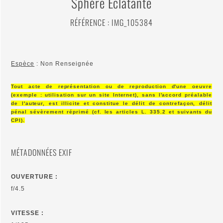
Sphère Éclatante
RÉFÉRENCE : IMG_105384
Espèce
: Non Renseignée
Tout acte de représentation ou de reproduction d'une oeuvre
(exemple : utilisation sur un site Internet), sans l'accord préalable
de l'auteur, est illicite et constitue le délit de contrefaçon, délit
pénal sévèrement réprimé (cf. les articles L. 335.2 et suivants du
CPI).
MÉTADONNÉES EXIF
OUVERTURE :
f/4.5
VITESSE :