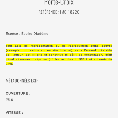
Porte-Croix
RÉFÉRENCE : IMG_18220
Espèce
: Épeire Diadème
Tout acte de représentation ou de reproduction d'une oeuvre
(exemple : utilisation sur un site Internet), sans l'accord préalable
de l'auteur, est illicite et constitue le délit de contrefaçon, délit
pénal sévèrement réprimé (cf. les articles L. 335.2 et suivants du
CPI).
MÉTADONNÉES EXIF
OUVERTURE :
f/5.6
VITESSE :