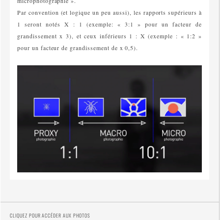
microphotographie ».
Par convention (et logique un peu aussi), les rapports supérieurs à
1 seront notés X : 1 (exemple: « 3:1 » pour un facteur de
grandissement x 3), et ceux inférieurs 1 : X (exemple : « 1:2 »
pour un facteur de grandissement de x 0,5).
CLIQUEZ POUR ACCÉDER AUX PHOTOS